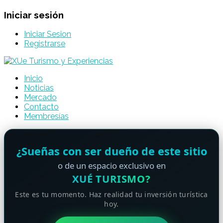
Iniciar sesión
Iniciar Sesion
Registrarse
Inicio
Noticias
Mercado
Contacto
Membresías
¿Sueñas con ser dueño de este sitio
o de un espacio exclusivo en
XUÉ TURISMO?
Este es tu momento. Haz realidad tu inversión turística
hoy.