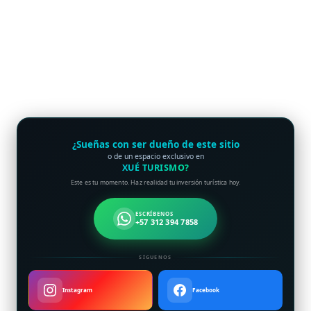
¿Sueñas con ser dueño de este sitio
o de un espacio exclusivo en
XUÉ TURISMO?
Este es tu momento. Haz realidad tu inversión turística hoy.
ESCRÍBENOS
+57 312 394 7858
SÍGUENOS
Instagram
Facebook