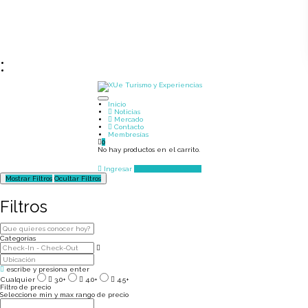
Inicio
Noticias
Mercado
Contacto
Membresías
0
No hay productos en el carrito.
Ingresar
Agregar un Lugar
Mostrar Filtros
Ocultar Filtros
Filtros
Categorías
escribe y presiona enter
Cualquier
3.0+
4.0+
4.5+
Filtro de precio
Seleccione min y max rango de precio