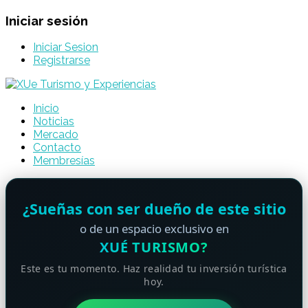
Iniciar sesión
Iniciar Sesion
Registrarse
Inicio
Noticias
Mercado
Contacto
Membresías
¿Sueñas con ser dueño de este sitio
o de un espacio exclusivo en
XUÉ TURISMO?
Este es tu momento. Haz realidad tu inversión turística
hoy.