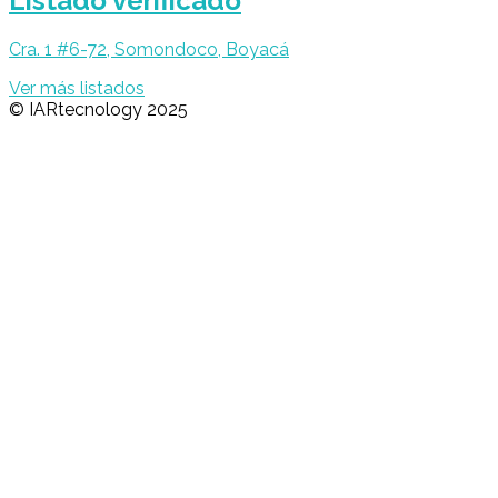
Listado verificado
Cra. 1 #6-72, Somondoco, Boyacá
Ver más listados
© IARtecnology 2025