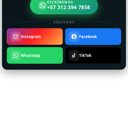
ESCRÍBENOS
+57 312 394 7858
SÍGUENOS
Instagram
Facebook
WhatsApp
TikTok