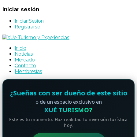
Iniciar sesión
Iniciar Sesion
Registrarse
Inicio
Noticias
Mercado
Contacto
Membresías
¿Sueñas con ser dueño de este sitio
o de un espacio exclusivo en
XUÉ TURISMO?
Este es tu momento. Haz realidad tu inversión turística
hoy.