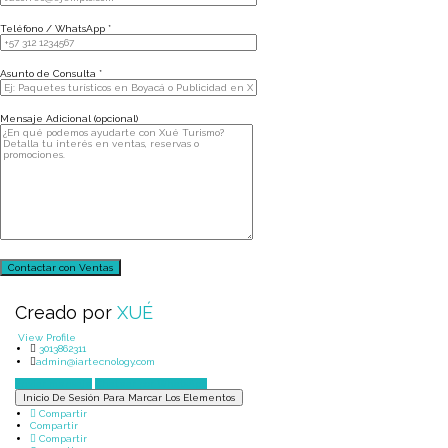
Teléfono / WhatsApp *
Asunto de Consulta *
Mensaje Adicional (opcional)
Creado por
XUÉ
View Profile
3013862311
admin@iartecnology.com
Enviar mensaje
Chatear por WhatsApp
Inicio De Sesión Para Marcar Los Elementos
Compartir
Compartir
Compartir