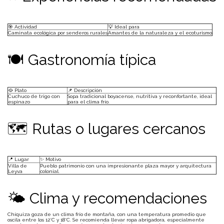
🎯 Actividad
💡 Ideal para
Caminata ecológica por senderos rurales
Amantes de la naturaleza y el ecoturismo
🍽 Gastronomía típica
🥘 Plato
📌 Descripción
Cuchuco de trigo con
Sopa tradicional boyacense, nutritiva y reconfortante, ideal
espinazo
para el clima frío.
🗺 Rutas o lugares cercanos
📍 Lugar
✨ Motivo
Villa de
Pueblo patrimonio con una impresionante plaza mayor y arquitectura
Leyva
colonial.
🌤 Clima y recomendaciones
Chíquiza goza de un clima frío de montaña, con una temperatura promedio que
oscila entre los 12°C y 18°C. Se recomienda llevar ropa abrigadora, especialmente