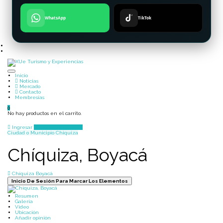
WhatsApp
TikTok
Inicio
Noticias
Mercado
Contacto
Membresías
0
No hay productos en el carrito.
Ingresar
Agregar un Lugar
Ciudad o Municipio
Chiquiza
Chíquiza, Boyacá
Chíquiza Boyacá
Inicio De Sesión Para Marcar Los Elementos
Resumen
Galería
Video
Ubicación
Añadir opinión