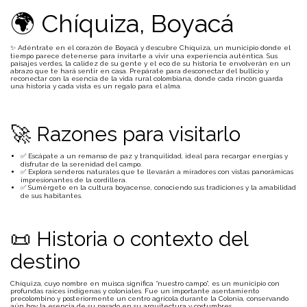
🌍 Chíquiza, Boyacá
✨ Adéntrate en el corazón de Boyacá y descubre Chíquiza, un municipio donde el
tiempo parece detenerse para invitarte a vivir una experiencia auténtica. Sus
paisajes verdes, la calidez de su gente y el eco de su historia te envolverán en un
abrazo que te hará sentir en casa. Prepárate para desconectar del bullicio y
reconectar con la esencia de la vida rural colombiana, donde cada rincón guarda
una historia y cada vista es un regalo para el alma.
🚀 Razones para visitarlo
✅ Escápate a un remanso de paz y tranquilidad, ideal para recargar energías y
disfrutar de la serenidad del campo.
✅ Explora senderos naturales que te llevarán a miradores con vistas panorámicas
impresionantes de la cordillera.
✅ Sumérgete en la cultura boyacense, conociendo sus tradiciones y la amabilidad
de sus habitantes.
📜 Historia o contexto del
destino
Chíquiza, cuyo nombre en muisca significa “nuestro campo”, es un municipio con
profundas raíces indígenas y coloniales. Fue un importante asentamiento
precolombino y posteriormente un centro agrícola durante la Colonia, conservando
aún hoy la esencia de su pasado en su arquitectura y costumbres.