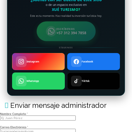
o de un espacio exclusivo en
XUÉ TURISMO?
Este es tu momento. Haz realidad tu inversión turística hoy.
ESCRÍBENOS
+57 312 394 7858
SÍGUENOS
Instagram
Facebook
WhatsApp
TikTok
Enviar mensaje administrador
Nombre Completo *
Correo Electrónico *