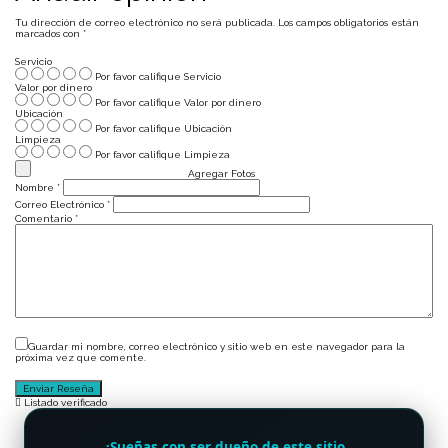
Tu dirección de correo electrónico no será publicada.
Los campos obligatorios están
marcados con
*
Servicio
Por favor califique Servicio
Valor por dinero
Por favor califique Valor por dinero
Ubicación
Por favor califique Ubicación
Limpieza
Por favor califique Limpieza
Agregar Fotos
Nombre
*
Correo Electrónico
*
Comentario
*
Guardar mi nombre, correo electrónico y sitio web en este navegador para la
próxima vez que comente.
Listado verificado
¿Sueñas con ser dueño de este sitio