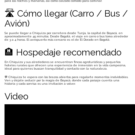
para las noches y mañanas, así como calzado cómodo para caminar.
🛣 Cómo llegar (Carro / Bus /
Avión)
Se puede llegar a Chíquiza por carretera desde Tunja, la capital de Boyacá, en
aproximadamente 45 minutos. Desde Bogotá, el viaje en carro o bus toma alrededor
de 3 a 4 horas. El aeropuerto más cercano es el de El Dorado en Bogotá.
🏨 Hospedaje recomendado
En Chíquiza y sus alrededores se encuentran fincas agroturísticas y pequeños
hoteles rurales que ofrecen una experiencia de inmersión en la vida campesina,
ideal para quienes buscan tranquilidad y contacto con la naturaleza.
💬 Chíquiza te espera con los brazos abiertos para regalarte momentos inolvidables.
Ven y déjate seducir por la magia de Boyacá, donde cada paisaje cuenta una
historia y cada sonrisa es una invitación a volver.
Video