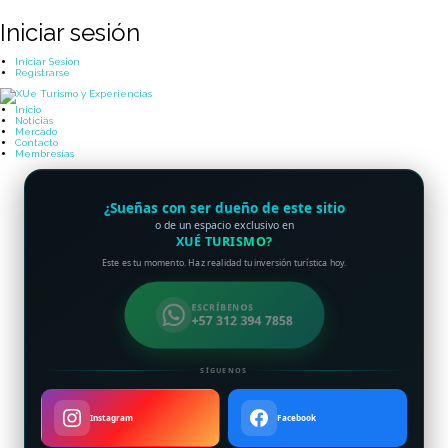
Iniciar sesión
Iniciar Sesion
Registrarse
Inicio
Noticias
Mercado
Contacto
Membresías
¿Sueñas con ser dueño de este sitio
o de un espacio exclusivo en
XUÉ TURISMO?
Este es tu momento. Haz realidad tu inversión turística hoy.
ESCRÍBENOS
+57 312 394 7858
SÍGUENOS
Instagram
Facebook