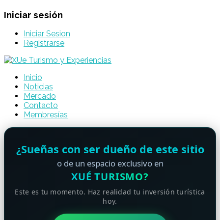
Iniciar sesión
Iniciar Sesion
Registrarse
Inicio
Noticias
Mercado
Contacto
Membresías
¿Sueñas con ser dueño de este sitio
o de un espacio exclusivo en
XUÉ TURISMO?
Este es tu momento. Haz realidad tu inversión turística
hoy.