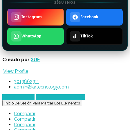
SÍGUENOS
Instagram
Facebook
WhatsApp
TikTok
Creado por
XUÉ
View Profile
3013862311
admin@iartecnology.com
Enviar mensaje
Chatear por WhatsApp
Inicio De Sesión Para Marcar Los Elementos
Compartir
Compartir
Compartir