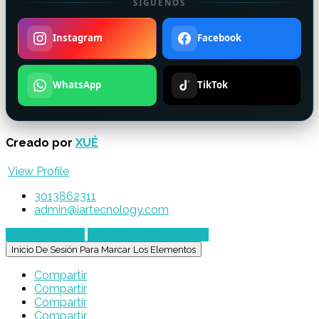
SÍGUENOS
Instagram
Facebook
WhatsApp
TikTok
Creado por
XUÉ
View Profile
3013862311
admin@iartecnology.com
Enviar mensaje
Chatear por WhatsApp
Inicio De Sesión Para Marcar Los Elementos
Compartir
Compartir
Compartir
Compartir