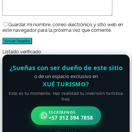
Guardar mi nombre, correo electrónico y sitio web en
este navegador para la próxima vez que comente.
Listado verificado
¿Sueñas con ser dueño de este sitio
o de un espacio exclusivo en
XUÉ TURISMO?
Este es tu momento. Haz realidad tu inversión turística
hoy.
ESCRÍBENOS
+57 312 394 7858