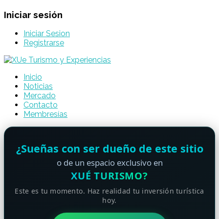
Iniciar sesión
Iniciar Sesion
Registrarse
Inicio
Noticias
Mercado
Contacto
Membresías
¿Sueñas con ser dueño de este sitio
o de un espacio exclusivo en
XUÉ TURISMO?
Este es tu momento. Haz realidad tu inversión turística
hoy.