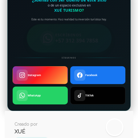
o de un espacio exclusivo en
XUÉ TURISMO?
Este es tu momento. Haz realidad tu inversión turística hoy.
ESCRÍBENOS
+57 312 394 7858
SÍGUENOS
Instagram
Facebook
WhatsApp
TikTok
Creado por
XUÉ