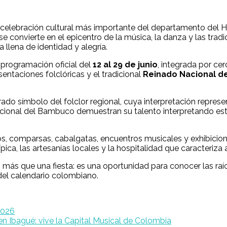
 celebración cultural más importante del departamento del Hu
 convierte en el epicentro de la música, la danza y las tradic
 llena de identidad y alegría.
 programación oficial del
12 al 29 de junio
, integrada por cer
sentaciones folclóricas y el tradicional
Reinado Nacional d
arado símbolo del folclor regional, cuya interpretación repre
acional del Bambuco demuestran su talento interpretando est
os, comparsas, cabalgatas, encuentros musicales y exhibiciones
pica, las artesanías locales y la hospitalidad que caracteriza 
s que una fiesta: es una oportunidad para conocer las raíces 
 del calendario colombiano.
2026
n Ibagué: vive la Capital Musical de Colombia