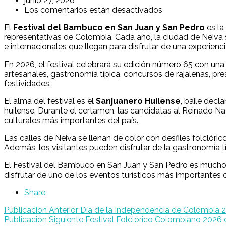
junio 27, 2026
Los comentarios están desactivados
El
Festival del Bambuco en San Juan y San Pedro
es la
representativas de Colombia. Cada año, la ciudad de Neiva se
e internacionales que llegan para disfrutar de una experiencia
En 2026, el festival celebrará su edición número 65 con una
artesanales, gastronomía típica, concursos de rajaleñas, pre
festividades.
El alma del festival es el
Sanjuanero Huilense
, baile decl
huilense. Durante el certamen, las candidatas al Reinado N
culturales más importantes del país.
Las calles de Neiva se llenan de color con desfiles folclóric
Además, los visitantes pueden disfrutar de la gastronomía tí
El Festival del Bambuco en San Juan y San Pedro es mucho má
disfrutar de uno de los eventos turísticos más importantes
Share
Navegación
Publicación Anterior
Día de la Independencia de Colombia 
Publicación Siguiente
Festival Folclórico Colombiano 2026 e