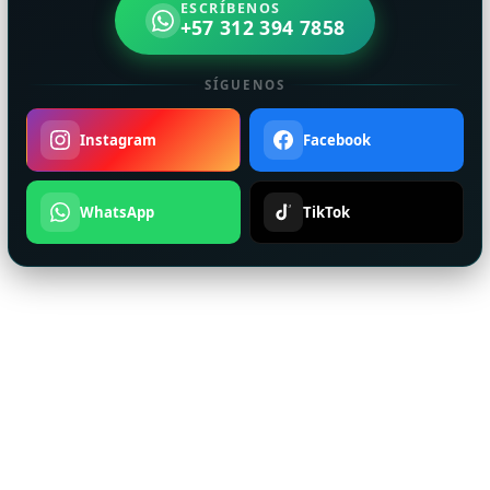
ESCRÍBENOS
+57 312 394 7858
SÍGUENOS
Instagram
Facebook
WhatsApp
TikTok