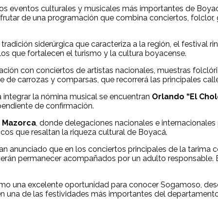
os eventos culturales y musicales más importantes de Boyac
disfrutar de una programación que combina conciertos, folclo
a tradición siderúrgica que caracteriza a la región, el festiv
los que fortalecen el turismo y la cultura boyacense.
ión con conciertos de artistas nacionales, muestras folclóric
le de carrozas y comparsas, que recorrerá las principales call
a integrar la nómina musical se encuentran
Orlando “El Cho
pendiente de confirmación.
a Mazorca
, donde delegaciones nacionales e internacionales
os que resaltan la riqueza cultural de Boyacá.
n anunciado que en los conciertos principales de la tarima c
deberán permanecer acompañados por un adulto responsable. 
como una excelente oportunidad para conocer Sogamoso, descub
 en una de las festividades más importantes del departamento