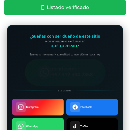
Listado verificado
¿Sueñas con ser dueño de este sitio
o de un espacio exclusivo en
XUÉ TURISMO?
Este es tu momento. Haz realidad tu inversión turística hoy.
ESCRÍBENOS
+57 312 394 7858
SÍGUENOS
Instagram
Facebook
WhatsApp
TikTok