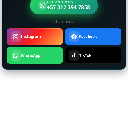
ESCRÍBENOS
+57 312 394 7858
SÍGUENOS
Instagram
Facebook
WhatsApp
TikTok