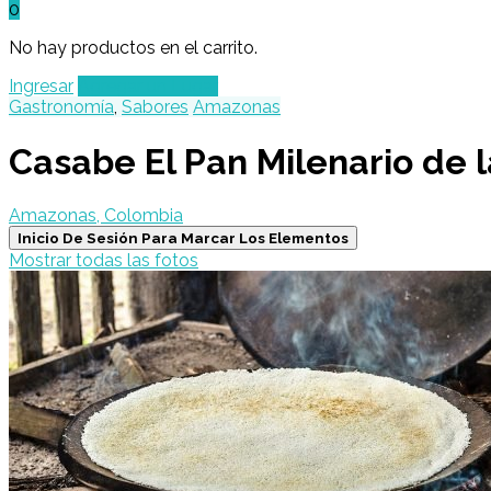
0
No hay productos en el carrito.
Ingresar
Agregar un Lugar
Gastronomía
,
Sabores
Amazonas
Casabe El Pan Milenario de l
Amazonas, Colombia
Inicio De Sesión Para Marcar Los Elementos
Mostrar todas las fotos