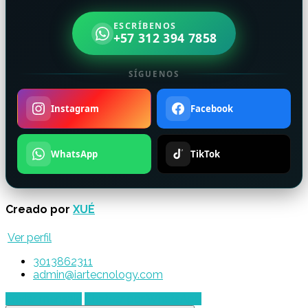
ESCRÍBENOS
+57 312 394 7858
SÍGUENOS
Instagram
Facebook
WhatsApp
TikTok
Creado por
XUÉ
Ver perfil
3013862311
admin@iartecnology.com
Enviar mensaje
Chatear por WhatsApp