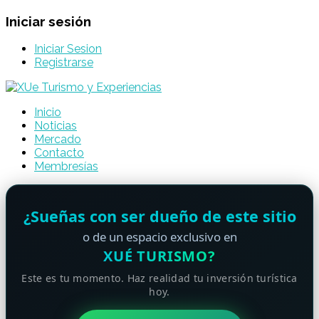
Iniciar sesión
Iniciar Sesion
Registrarse
Inicio
Noticias
Mercado
Contacto
Membresías
¿Sueñas con ser dueño de este sitio
o de un espacio exclusivo en
XUÉ TURISMO?
Este es tu momento. Haz realidad tu inversión turística
hoy.