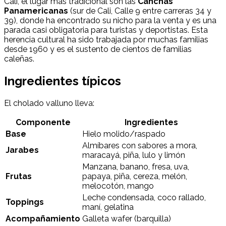
Cali, el lugar más tradicional son las
Canchas
Panamericanas
(sur de Cali, Calle 9 entre carreras 34 y
39), donde ha encontrado su nicho para la venta y es una
parada casi obligatoria para turistas y deportistas. Esta
herencia cultural ha sido trabajada por muchas familias
desde 1960 y es el sustento de cientos de familias
caleñas.
Ingredientes típicos
El cholado valluno lleva:
Componente
Ingredientes
Base
Hielo molido/raspado
Almíbares con sabores a mora,
Jarabes
maracayá, piña, lulo y limón
Manzana, banano, fresa, uva,
Frutas
papaya, piña, cereza, melón,
melocotón, mango
Leche condensada, coco rallado,
Toppings
maní, gelatina
Acompañamiento
Galleta wafer (barquilla)