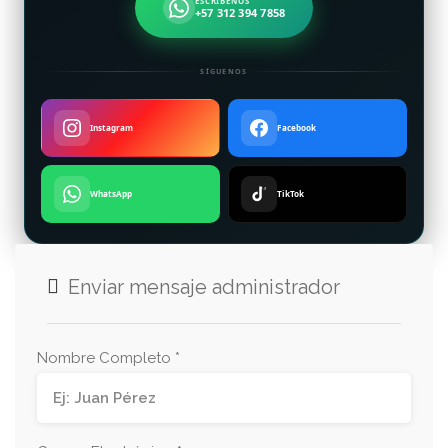
ESCRÍBENOS
+57 312 394 7858
SÍGUENOS
Instagram
Facebook
WhatsApp
TikTok
Enviar mensaje administrador
Nombre Completo *