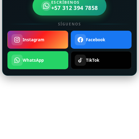
ESCRÍBENOS
+57 312 394 7858
SÍGUENOS
Instagram
Facebook
WhatsApp
TikTok