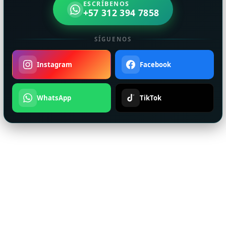
ESCRÍBENOS
+57 312 394 7858
SÍGUENOS
Instagram
Facebook
WhatsApp
TikTok