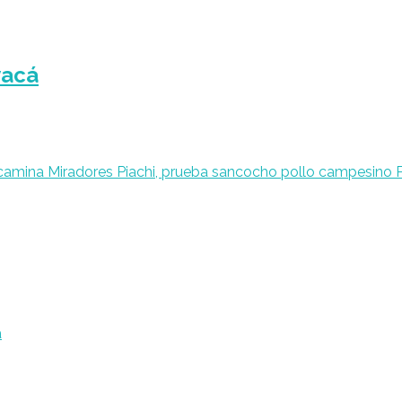
yacá
a