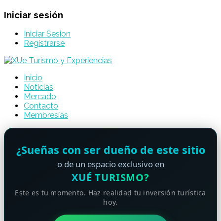
Iniciar sesión
Iniciar Sesion
Registrarse
Inicio
Noticias
Mercado
Contacto
Membresías
¿Sueñas con ser dueño de este sitio
o de un espacio exclusivo en
XUÉ TURISMO?
Este es tu momento. Haz realidad tu inversión turística
hoy.