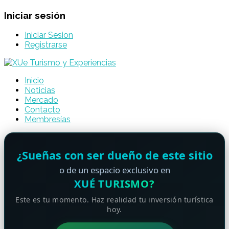
Iniciar sesión
Iniciar Sesion
Registrarse
Inicio
Noticias
Mercado
Contacto
Membresías
¿Sueñas con ser dueño de este sitio
o de un espacio exclusivo en
XUÉ TURISMO?
Este es tu momento. Haz realidad tu inversión turística
hoy.