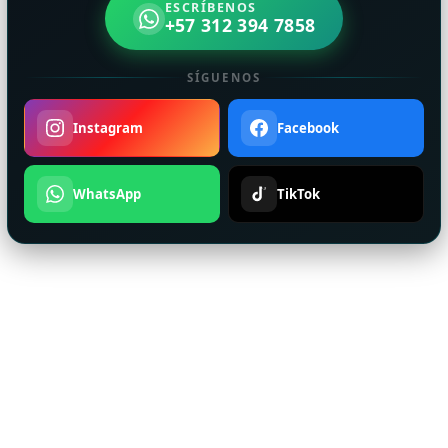
ESCRÍBENOS
+57 312 394 7858
SÍGUENOS
Instagram
Facebook
WhatsApp
TikTok