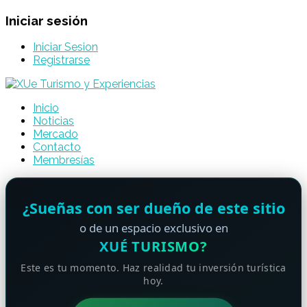
Iniciar sesión
Iniciar Sesion
Registrarse
Inicio
Noticias
Mercado
Contacto
Membresías
¿Sueñas con ser dueño de este sitio
o de un espacio exclusivo en
XUÉ TURISMO?
Este es tu momento. Haz realidad tu inversión turística
hoy.