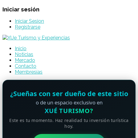
Iniciar sesión
Iniciar Sesion
Registrarse
Inicio
Noticias
Mercado
Contacto
Membresías
¿Sueñas con ser dueño de este sitio
o de un espacio exclusivo en
XUÉ TURISMO?
Este es tu momento. Haz realidad tu inversión turística
hoy.