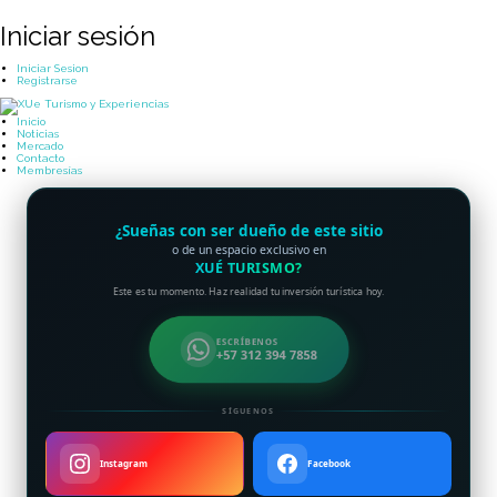
Iniciar sesión
Iniciar Sesion
Registrarse
Inicio
Noticias
Mercado
Contacto
Membresías
¿Sueñas con ser dueño de este sitio
o de un espacio exclusivo en
XUÉ TURISMO?
Este es tu momento. Haz realidad tu inversión turística hoy.
ESCRÍBENOS
+57 312 394 7858
SÍGUENOS
Instagram
Facebook