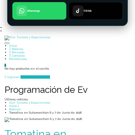
WhatsApp
TikTok
Inicio
Noticias
Mercado
Contacto
Membresías
0
No hay productos en el carrito.
Ingresar
Agregar un Lugar
Programación de Ev
Últimas noticias
XUe Turismo y Experiencias
Inicio 1
Noticias
Tomatina en Sutamarchán 6 y 7 de Junio de 2026
Tomatina en