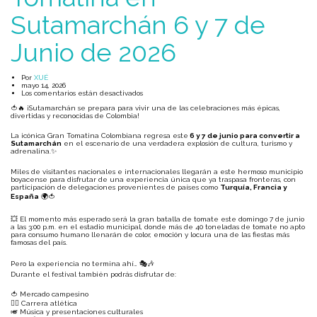
Sutamarchán 6 y 7 de
Junio de 2026
Por
XUÉ
mayo 14, 2026
Los comentarios están desactivados
🍅🔥 ¡Sutamarchán se prepara para vivir una de las celebraciones más épicas,
divertidas y reconocidas de Colombia!
La icónica Gran Tomatina Colombiana regresa este
6 y 7 de junio para convertir a
Sutamarchán
en el escenario de una verdadera explosión de cultura, turismo y
adrenalina.✨
Miles de visitantes nacionales e internacionales llegarán a este hermoso municipio
boyacense para disfrutar de una experiencia única que ya traspasa fronteras, con
participación de delegaciones provenientes de países como
Turquía, Francia y
España
🌍🍅
💥 El momento más esperado será la gran batalla de tomate este domingo 7 de junio
a las 3:00 p.m. en el estadio municipal, donde más de 40 toneladas de tomate no apto
para consumo humano llenarán de color, emoción y locura una de las fiestas más
famosas del país.
Pero la experiencia no termina ahí… 🎭🎶
Durante el festival también podrás disfrutar de:
🍅 Mercado campesino
🏃‍♂️ Carrera atlética
🎺 Música y presentaciones culturales