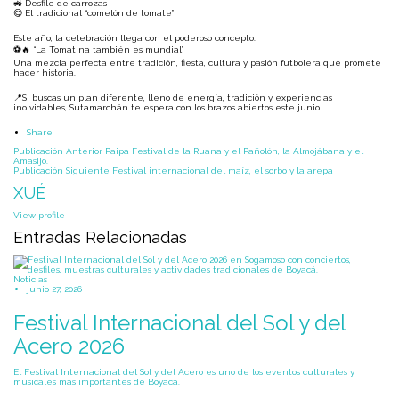
🚜 Desfile de carrozas
😋 El tradicional “comelón de tomate”
Este año, la celebración llega con el poderoso concepto:
⚽🔥 “La Tomatina también es mundial”
Una mezcla perfecta entre tradición, fiesta, cultura y pasión futbolera que promete
hacer historia.
📍Si buscas un plan diferente, lleno de energía, tradición y experiencias
inolvidables, Sutamarchán te espera con los brazos abiertos este junio.
Share
Navegación
Publicación Anterior
Paipa Festival de la Ruana y el Pañolón, la Almojábana y el
Amasijo.
Publicación Siguiente
Festival internacional del maíz, el sorbo y la arepa
de
XUÉ
publicaciones
View profile
Entradas Relacionadas
Noticias
junio 27, 2026
Festival Internacional del Sol y del
Acero 2026
El Festival Internacional del Sol y del Acero es uno de los eventos culturales y
musicales más importantes de Boyacá.