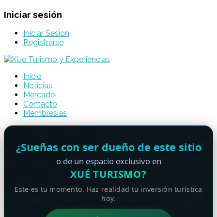
Iniciar sesión
Iniciar Sesion
Registrarse
Inicio
Noticias
Mercado
Contacto
Membresías
¿Sueñas con ser dueño de este sitio
o de un espacio exclusivo en
XUÉ TURISMO?
Este es tu momento. Haz realidad tu inversión turística
hoy.