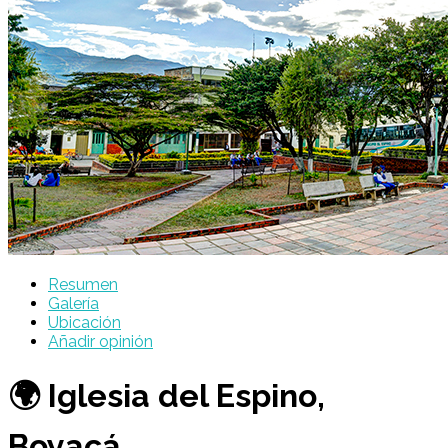
Resumen
Galería
Ubicación
Añadir opinión
🌍 Iglesia del Espino,
Boyacá