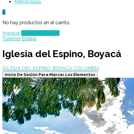
Membresías
0
No hay productos en el carrito.
Ingresar
Agregar un Lugar
Turismo
Espino
Iglesia del Espino, Boyacá
IGLESIA DEL ESPINO, BOYACÁ COLOMBIA
Inicio De Sesión Para Marcar Los Elementos