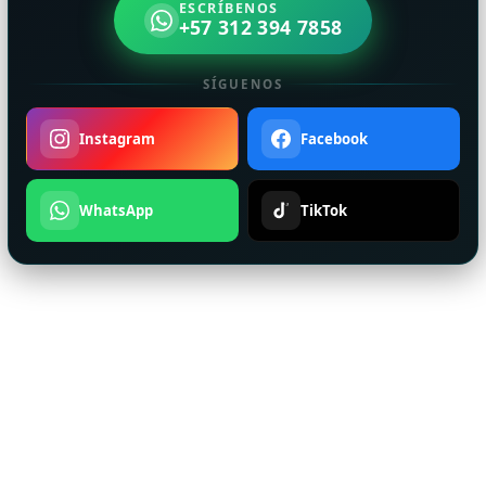
ESCRÍBENOS
+57 312 394 7858
SÍGUENOS
Instagram
Facebook
WhatsApp
TikTok