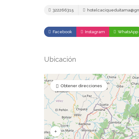
322266315
hotelcaciqueduitama@gm
Facebook
Instagram
WhatsApp
Ubicación
Obtener direcciones