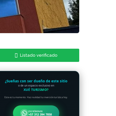
Listado verificado
¿Sueñas con ser dueño de este sitio
o de un espacio exclusivo en
XUÉ TURISMO?
Este es tu momento. Haz realidad tu inversión turística hoy.
ESCRÍBENOS
+57 312 394 7858