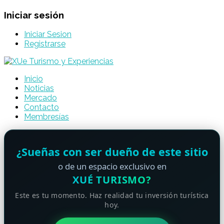
Iniciar sesión
Iniciar Sesion
Registrarse
Inicio
Noticias
Mercado
Contacto
Membresías
¿Sueñas con ser dueño de este sitio
o de un espacio exclusivo en
XUÉ TURISMO?
Este es tu momento. Haz realidad tu inversión turística
hoy.