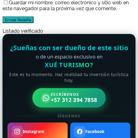
Guardar mi nombre, correo electrónico y sitio web en
este navegador para la próxima vez que comente.
Listado verificado
¿Sueñas con ser dueño de este sitio
o de un espacio exclusivo en
XUÉ TURISMO?
Este es tu momento. Haz realidad tu inversión turística
hoy.
ESCRÍBENOS
+57 312 394 7858
SÍGUENOS
Instagram
Facebook