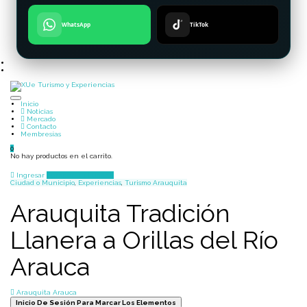
WhatsApp
TikTok
Inicio
Noticias
Mercado
Contacto
Membresías
0
No hay productos en el carrito.
Ingresar
Agregar un Lugar
Ciudad o Municipio
,
Experiencias
,
Turismo
Arauquita
Arauquita Tradición
Llanera a Orillas del Río
Arauca
Arauquita Arauca
Inicio De Sesión Para Marcar Los Elementos