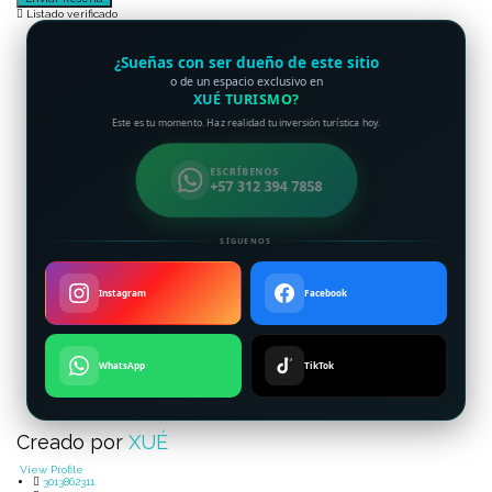
Listado verificado
¿Sueñas con ser dueño de este sitio
o de un espacio exclusivo en
XUÉ TURISMO?
Este es tu momento. Haz realidad tu inversión turística hoy.
ESCRÍBENOS
+57 312 394 7858
SÍGUENOS
Instagram
Facebook
WhatsApp
TikTok
Creado por
XUÉ
View Profile
3013862311