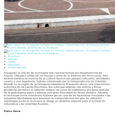
Resumen
Galería
Video
Ubicación
Añadir opinión
Arauquita es uno de los municipios más representativos del departamento de
Arauca. Ubicado a orillas del río Arauca y cerca de la frontera con Venezuela, este
destino combina la esencia de la cultura llanera con paisajes naturales, actividades
rurales y una importante historia relacionada con la independencia de Colombia.
Situado en la región de la Orinoquía colombiana, Arauquita ofrece una experiencia
auténtica de los Llanos Orientales. Sus extensas sabanas, ríos, esteros y fincas
ganaderas permiten al visitante conocer de cerca las tradiciones del llano, disfrutar
de la gastronomía típica y admirar una gran diversidad de fauna silvestre. Además,
el municipio tiene relevancia histórica por ser uno de los escenarios vinculados a las
campañas libertadoras que marcaron la independencia del país. Su ubicación
estratégica junto al río Arauca le otorga un atractivo especial para el turismo de
naturaleza y los recorridos fluviales.
Datos clave: