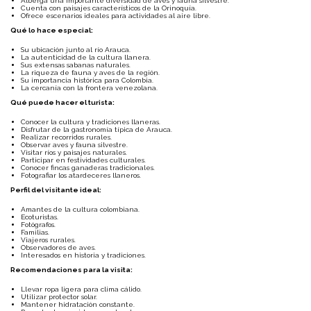
Alberga una importante diversidad de aves y fauna silvestre.
Cuenta con paisajes característicos de la Orinoquía.
Ofrece escenarios ideales para actividades al aire libre.
Qué lo hace especial:
Su ubicación junto al río Arauca.
La autenticidad de la cultura llanera.
Sus extensas sabanas naturales.
La riqueza de fauna y aves de la región.
Su importancia histórica para Colombia.
La cercanía con la frontera venezolana.
Qué puede hacer el turista:
Conocer la cultura y tradiciones llaneras.
Disfrutar de la gastronomía típica de Arauca.
Realizar recorridos rurales.
Observar aves y fauna silvestre.
Visitar ríos y paisajes naturales.
Participar en festividades culturales.
Conocer fincas ganaderas tradicionales.
Fotografiar los atardeceres llaneros.
Perfil del visitante ideal:
Amantes de la cultura colombiana.
Ecoturistas.
Fotógrafos.
Familias.
Viajeros rurales.
Observadores de aves.
Interesados en historia y tradiciones.
Recomendaciones para la visita:
Llevar ropa ligera para clima cálido.
Utilizar protector solar.
Mantener hidratación constante.