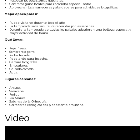
Respetar los ecosistemas naturales.
Contratar guías locales para recorridos especializados.
Aprovechar los amaneceres y atardeceres para actividades fotográficas.
Mejor época para ir:
Puede visitarse durante todo el año.
La temporada seca facilita los recorridos por las sabanas.
Durante la temporada de lluvias los paisajes adquieren una belleza especial y
mayor actividad de fauna.
Qué llevar:
Ropa fresca.
Sombrero o gorra.
Protector solar.
Repelente para insectos.
Cámara fotográfica.
Binoculares.
Calzado cómodo.
Agua.
Lugares cercanos:
Arauca
.
Saravena
.
Fortul
.
Río Arauca.
Sabanas de la Orinoquía.
Corredores ecológicos del piedemonte araucano.
Video