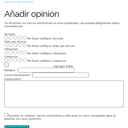
Obtener direcciones
Añadir opinión
Tu dirección de correo electrónico no será publicada.
Los campos obligatorios están
marcados con
*
Servicio
Por favor califique Servicio
Valor por dinero
Por favor califique Valor por dinero
Ubicación
Por favor califique Ubicación
Limpieza
Por favor califique Limpieza
Agregar Fotos
Nombre
*
Correo Electrónico
*
Comentario
*
Guardar mi nombre, correo electrónico y sitio web en este navegador para la
próxima vez que comente.