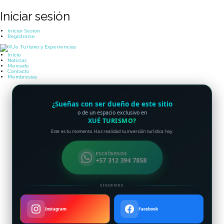
Iniciar sesión
Iniciar Sesion
Registrarse
Inicio
Noticias
Mercado
Contacto
Membresías
¿Sueñas con ser dueño de este sitio
o de un espacio exclusivo en
XUÉ TURISMO?
Este es tu momento. Haz realidad tu inversión turística hoy.
ESCRÍBENOS
+57 312 394 7858
SÍGUENOS
Instagram
Facebook