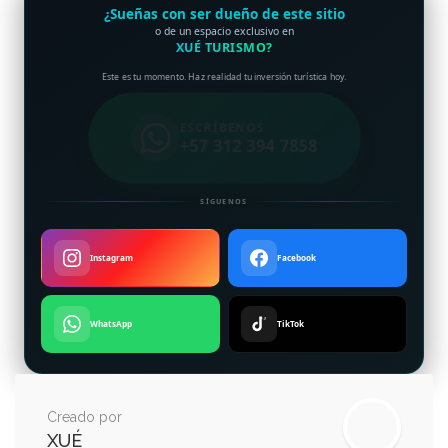
¿Sueñas con ser dueño de este sitio
o de un espacio exclusivo en
XUÉ TURISMO?
Este es tu momento. Haz realidad tu inversión turística hoy.
ESCRÍBENOS
+57 312 394 7858
SÍGUENOS
Instagram
Facebook
WhatsApp
TikTok
Creado por
XUÉ