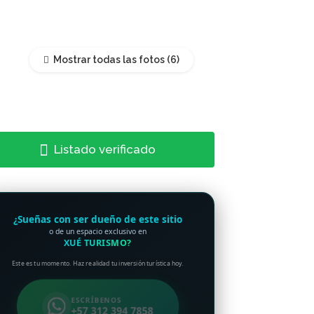
Mostrar todas las fotos
Listado verificado
¿Sueñas con ser dueño de este sitio
o de un espacio exclusivo en
XUÉ TURISMO?
Este es tu momento. Haz realidad tu inversión turística hoy.
ESCRÍBENOS
+57 312 394 7858