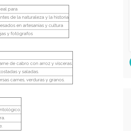
deal para
tes de la naturaleza y la historia
resados en artesanías y cultura
jas y fotógrafos
arne de cabro con arroz y vísceras.
tostadas y saladas.
sas carnes, verduras y granos.
ntológico.
ra.
e.