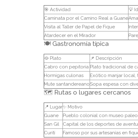
🎯 Actividad
💡 I
Caminata por el Camino Real a Guane
Aman
Visita al Taller de Papel de Fique
Inte
Atardecer en el Mirador
Pare
🍽 Gastronomía típica
🥘 Plato
📌 Descripción
Cabro con pepitoria
Plato tradicional de c
Hormigas culonas
Exótico manjar local, 
Mute santandereano
Sopa espesa con diver
🗺 Rutas o lugares cercanos
📍 Lugar
✨ Motivo
Guane
Pueblo colonial con museo paleo
San Gil
Capital de los deportes de aventu
Curití
Famoso por sus artesanías en fiqu