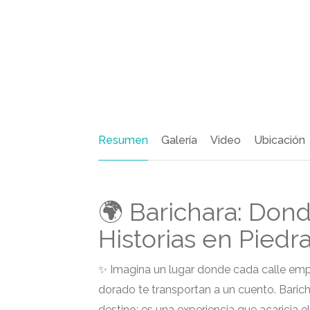
Resumen
Galería
Video
Ubicación
🌍 Barichara: Don
Historias en Piedr
✨ Imagina un lugar donde cada calle emp
dorado te transportan a un cuento. Barich
destino; es una experiencia que acaricia e