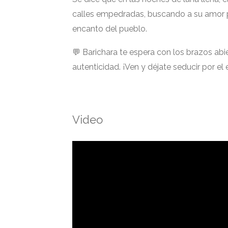
calles empedradas, buscando a su amor p
encanto del pueblo.
💬 Barichara te espera con los brazos ab
autenticidad. ¡Ven y déjate seducir por e
Video