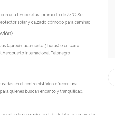
, con una temperatura promedio de 24°C. Se
 protector solar y calzado cómodo para caminar.
Avión)
bus (aproximadamente 3 horas) o en carro
el Aeropuerto Internacional Palonegro
uradas en el centro histórico ofrecen una
l para quienes buscan encanto y tranquilidad.
l espíritu de una mujer vestida de blanco recorre las