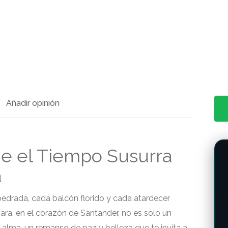
Añadir opinión
de el Tiempo Susurra
a
edrada, cada balcón florido y cada atardecer
ara, en el corazón de Santander, no es solo un
l alma, un remanso de paz y belleza que te invita a