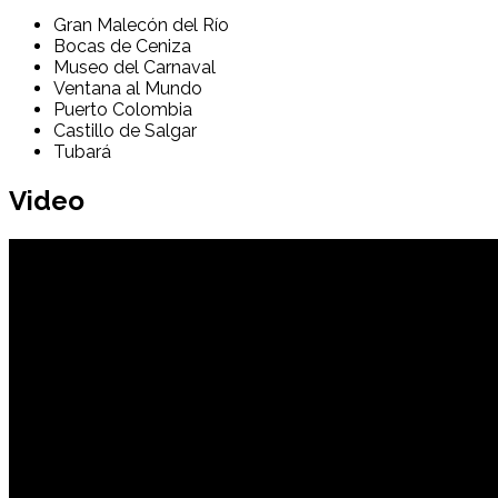
Gran Malecón del Río
Bocas de Ceniza
Museo del Carnaval
Ventana al Mundo
Puerto Colombia
Castillo de Salgar
Tubará
Video