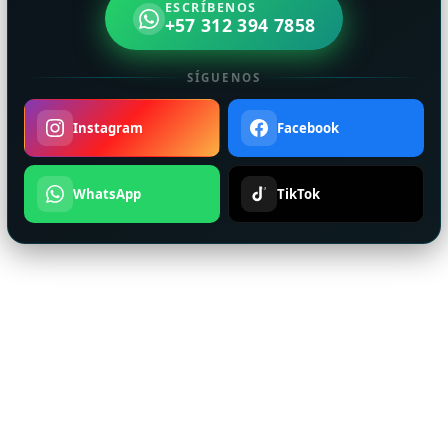
ESCRÍBENOS
+57 312 394 7858
SÍGUENOS
Instagram
Facebook
WhatsApp
TikTok