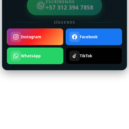
ESCRÍBENOS
+57 312 394 7858
SÍGUENOS
Instagram
Facebook
WhatsApp
TikTok