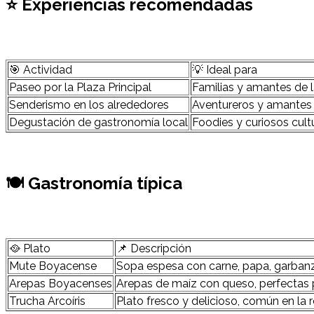
⭐ Experiencias recomendadas
🎯 Actividad
💡 Ideal para
Paseo por la Plaza Principal
Familias y amantes de la
Senderismo en los alrededores
Aventureros y amantes 
Degustación de gastronomía local
Foodies y curiosos cult
🍽 Gastronomía típica
🥘 Plato
📌 Descripción
Mute Boyacense
Sopa espesa con carne, papa, garbanz
Arepas Boyacenses
Arepas de maíz con queso, perfectas 
Trucha Arcoíris
Plato fresco y delicioso, común en la r