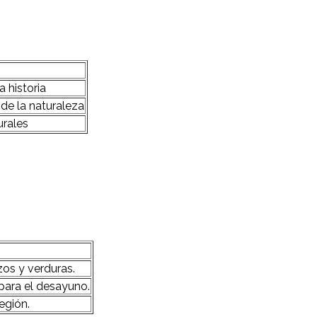
 historia
de la naturaleza
urales
os y verduras.
para el desayuno.
egión.