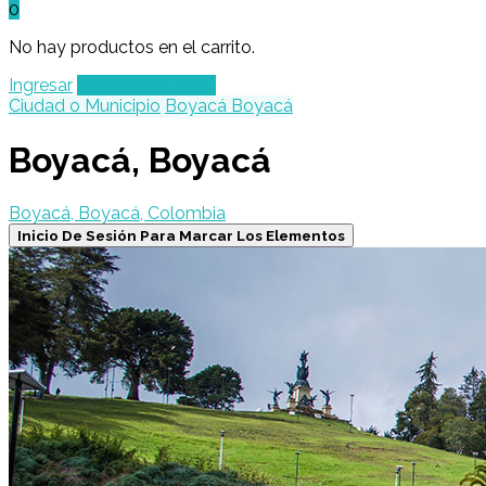
0
No hay productos en el carrito.
Ingresar
Agregar un Lugar
Ciudad o Municipio
Boyacá Boyacá
Boyacá, Boyacá
Boyacá, Boyacá, Colombia
Inicio De Sesión Para Marcar Los Elementos