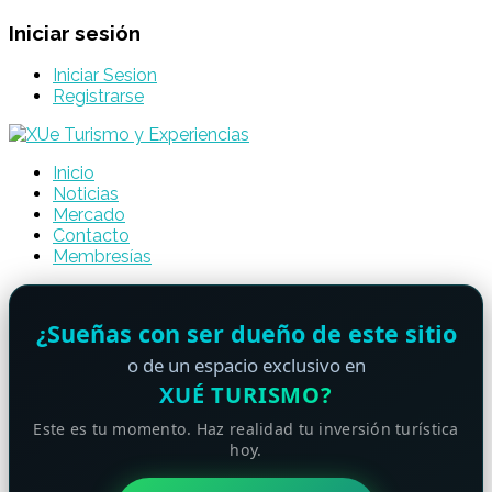
Iniciar sesión
Iniciar Sesion
Registrarse
Inicio
Noticias
Mercado
Contacto
Membresías
¿Sueñas con ser dueño de este sitio
o de un espacio exclusivo en
XUÉ TURISMO?
Este es tu momento. Haz realidad tu inversión turística
hoy.