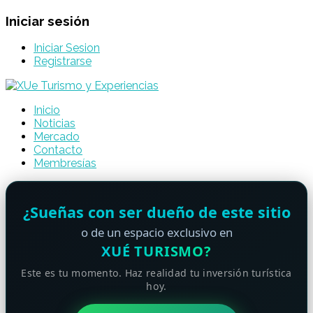
Iniciar sesión
Iniciar Sesion
Registrarse
Inicio
Noticias
Mercado
Contacto
Membresías
¿Sueñas con ser dueño de este sitio
o de un espacio exclusivo en
XUÉ TURISMO?
Este es tu momento. Haz realidad tu inversión turística
hoy.