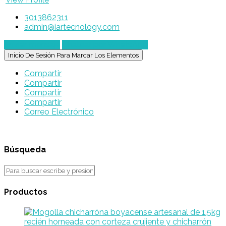
3013862311
admin@iartecnology.com
Enviar mensaje
Chatear por WhatsApp
Inicio De Sesión Para Marcar Los Elementos
Compartir
Compartir
Compartir
Compartir
Correo Electrónico
Búsqueda
Productos