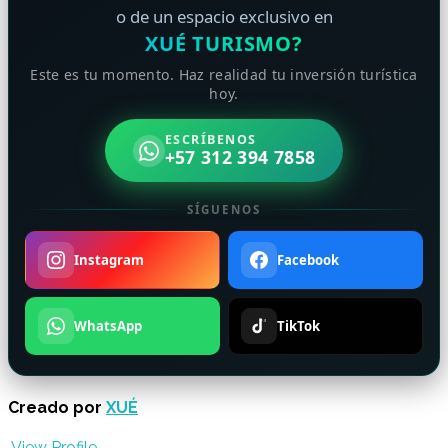
o de un espacio exclusivo en
XUÉ TURISMO?
Este es tu momento. Haz realidad tu inversión turística
hoy.
ESCRÍBENOS
+57 312 394 7858
SÍGUENOS
Instagram
Facebook
WhatsApp
TikTok
Creado por
XUÉ
View Profile