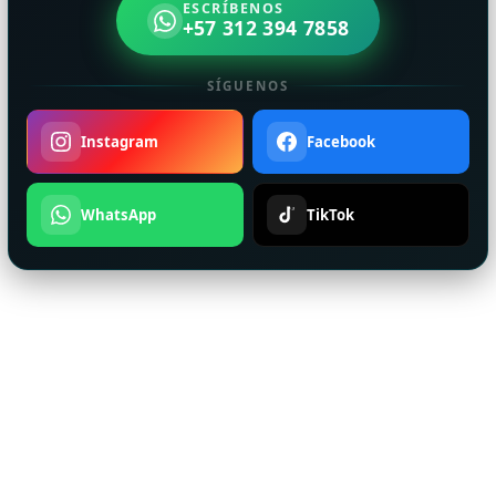
ESCRÍBENOS
+57 312 394 7858
SÍGUENOS
Instagram
Facebook
WhatsApp
TikTok