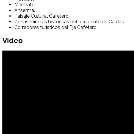
Marmato
.
Anserma
.
Paisaje Cultural Cafetero.
Zonas mineras históricas del occidente de Caldas.
Corredores turísticos del Eje Cafetero.
Video