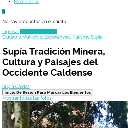
Membresías
0
No hay productos en el carrito.
Ingresar
Agregar un Lugar
Ciudad o Municipio
,
Experiencias
,
Turismo
Supía
Supía Tradición Minera,
Cultura y Paisajes del
Occidente Caldense
Supía Caldas
Inicio De Sesión Para Marcar Los Elementos
Mostrar todas las fotos