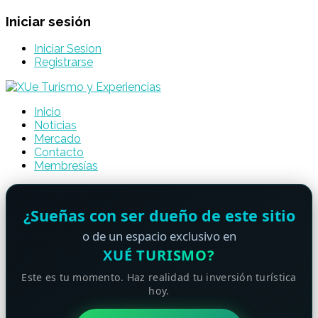
Iniciar sesión
Iniciar Sesion
Registrarse
Inicio
Noticias
Mercado
Contacto
Membresías
¿Sueñas con ser dueño de este sitio
o de un espacio exclusivo en
XUÉ TURISMO?
Este es tu momento. Haz realidad tu inversión turística
hoy.