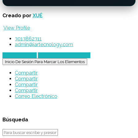
Creado por
XUÉ
View Profile
3013862311
admin@iartecnology.com
Enviar mensaje
Chatear por WhatsApp
Inicio De Sesión Para Marcar Los Elementos
Compartir
Compartir
Compartir
Compartir
Correo Electrónico
Búsqueda