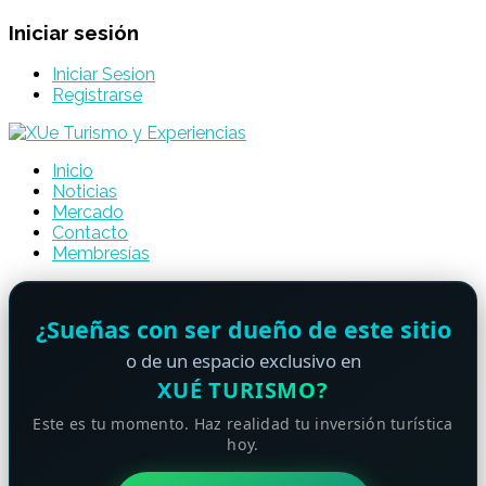
Iniciar sesión
Iniciar Sesion
Registrarse
Inicio
Noticias
Mercado
Contacto
Membresías
¿Sueñas con ser dueño de este sitio
o de un espacio exclusivo en
XUÉ TURISMO?
Este es tu momento. Haz realidad tu inversión turística
hoy.