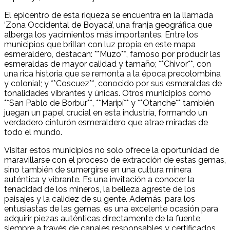
El epicentro de esta riqueza se encuentra en la llamada
‘Zona Occidental de Boyacá’, una franja geográfica que
alberga los yacimientos más importantes. Entre los
municipios que brillan con luz propia en este mapa
esmeraldero, destacan: **Muzo**, famoso por producir las
esmeraldas de mayor calidad y tamaño; **Chivor**, con
una rica historia que se remonta a la época precolombina
y colonial; y **Coscuez**, conocido por sus esmeraldas de
tonalidades vibrantes y únicas. Otros municipios como
**San Pablo de Borbur**, **Maripí** y **Otanche** también
juegan un papel crucial en esta industria, formando un
verdadero cinturón esmeraldero que atrae miradas de
todo el mundo.
Visitar estos municipios no solo ofrece la oportunidad de
maravillarse con el proceso de extracción de estas gemas,
sino también de sumergirse en una cultura minera
auténtica y vibrante. Es una invitación a conocer la
tenacidad de los mineros, la belleza agreste de los
paisajes y la calidez de su gente. Además, para los
entusiastas de las gemas, es una excelente ocasión para
adquirir piezas auténticas directamente de la fuente,
siempre a través de canales responsables y certificados