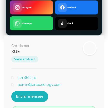
Instagram
Facebook
WhatsApp
TikTok
Creado por
XUÉ
View Profile
3013862311
admin@iartecnology.com
Enviar mensaje