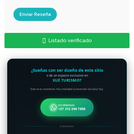
Listado verificado
¿Sueñas con ser dueño de este sitio
o de un espacio exclusivo en
XUÉ TURISMO?
Este es tu momento. Haz realidad tu inversión turística hoy.
ESCRÍBENOS
+57 312 394 7858
SÍGUENOS