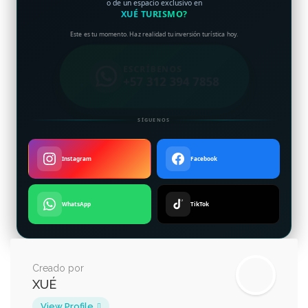
o de un espacio exclusivo en
XUÉ TURISMO?
Este es tu momento. Haz realidad tu inversión turística hoy.
ESCRÍBENOS
+57 312 394 7858
SÍGUENOS
Instagram
Facebook
WhatsApp
TikTok
Creado por
XUÉ
View Profile