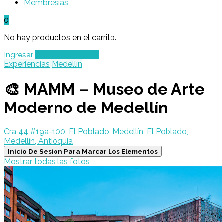
Membresías
0
No hay productos en el carrito.
Ingresar
Agregar un Lugar
Experiencias
Medellín
🎨 MAMM – Museo de Arte
Moderno de Medellín
Cra 44 #19a-100, El Poblado, Medellín, El Poblado,
Medellín, Antioquia
Inicio De Sesión Para Marcar Los Elementos
Mostrar todas las fotos