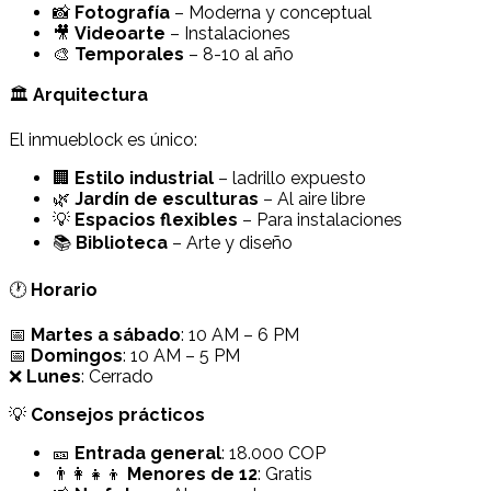
📸
Fotografía
– Moderna y conceptual
🎥
Videoarte
– Instalaciones
🎨
Temporales
– 8-10 al año
🏛️
Arquitectura
El inmueblock es único:
🏢
Estilo industrial
– ladrillo expuesto
🌿
Jardín de esculturas
– Al aire libre
💡
Espacios flexibles
– Para instalaciones
📚
Biblioteca
– Arte y diseño
🕐
Horario
📅
Martes a sábado
: 10 AM – 6 PM
📅
Domingos
: 10 AM – 5 PM
❌
Lunes
: Cerrado
💡
Consejos prácticos
🎫
Entrada general
: 18.000 COP
👨‍👩‍👧‍👦
Menores de 12
: Gratis