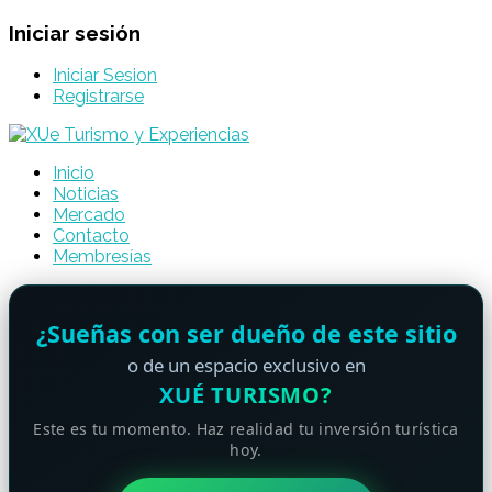
Iniciar sesión
Iniciar Sesion
Registrarse
Inicio
Noticias
Mercado
Contacto
Membresías
¿Sueñas con ser dueño de este sitio
o de un espacio exclusivo en
XUÉ TURISMO?
Este es tu momento. Haz realidad tu inversión turística
hoy.