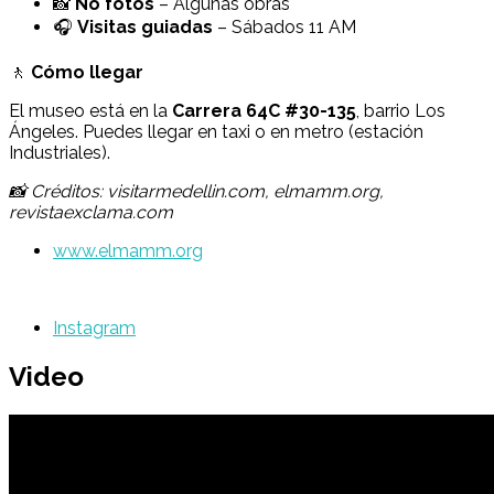
📸
No fotos
– Algunas obras
🎧
Visitas guiadas
– Sábados 11 AM
🚶
Cómo llegar
El museo está en la
Carrera 64C #30-135
, barrio Los
Ángeles. Puedes llegar en taxi o en metro (estación
Industriales).
📸 Créditos: visitarmedellin.com, elmamm.org,
revistaexclama.com
www.elmamm.org
Instagram
Video