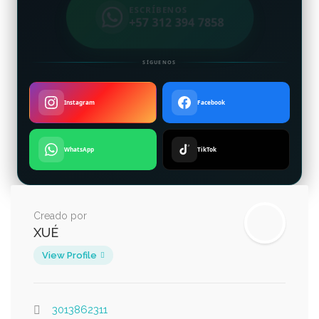
ESCRÍBENOS
+57 312 394 7858
SÍGUENOS
Instagram
Facebook
WhatsApp
TikTok
Creado por
XUÉ
View Profile
3013862311