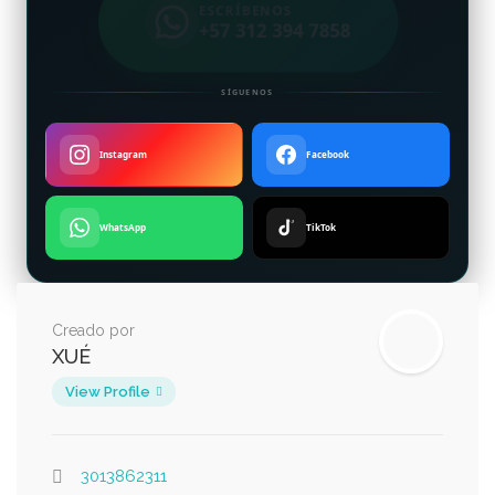
ESCRÍBENOS
+57 312 394 7858
SÍGUENOS
Instagram
Facebook
WhatsApp
TikTok
Creado por
XUÉ
View Profile
3013862311