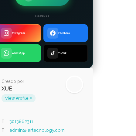
SÍGUENOS
Instagram
Facebook
WhatsApp
TikTok
Creado por
XUÉ
View Profile
3013862311
admin@iartecnology.com