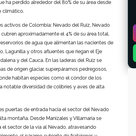
ue ha perdido alrededor del 80% de su área desde
o climático.
ares activos de Colombia: Nevado del Ruiz, Nevado
e cubren aproximadamente el 4% de su área total.
eservorios de agua que alimentan las nacientes de
o, Lagunilla y otros afluentes que riegan el Eje
alena y del Cauca. En las laderas del Ruiz se
as de origen glaciar, superpáramos pedregosos,
donde habitan especies como el cóndor de los
a notable diversidad de colibríes y aves de alta
ales puertas de entrada hacia el sector del Nevado
e alta montaña. Desde Manizales y Villamaría se
 el sector de la vía al Nevado, atravesando
almente, el páramo cubierto de frailejones y