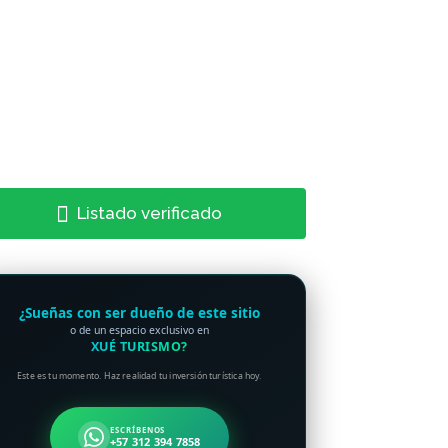
Listado verificado
¿Sueñas con ser dueño de este sitio
o de un espacio exclusivo en
XUÉ TURISMO?
Este es tu momento. Haz realidad tu inversión turística hoy.
ESCRÍBENOS
+57 312 394 7858