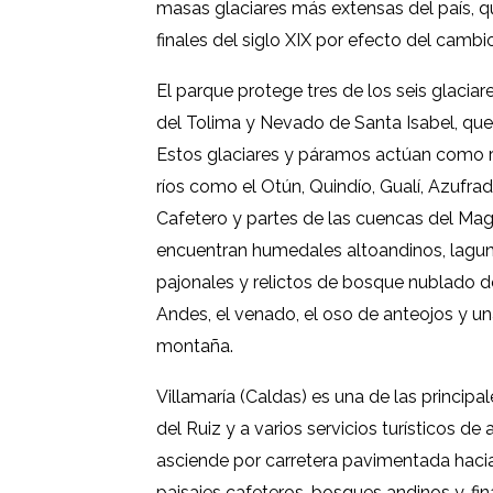
masas glaciares más extensas del país, q
finales del siglo XIX por efecto del cambi
El parque protege tres de los seis glaci
del Tolima y Nevado de Santa Isabel, qu
Estos glaciares y páramos actúan como r
ríos como el Otún, Quindío, Gualí, Azufrad
Cafetero y partes de las cuencas del Magd
encuentran humedales altoandinos, lagun
pajonales y relictos de bosque nublado 
Andes, el venado, el oso de anteojos y un
montaña.
Villamaría (Caldas) es una de las princip
del Ruiz y a varios servicios turísticos d
asciende por carretera pavimentada hacia
paisajes cafeteros, bosques andinos y, fin