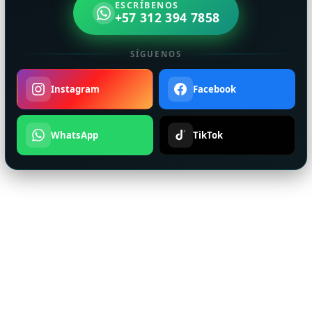
ESCRÍBENOS
+57 312 394 7858
SÍGUENOS
Instagram
Facebook
WhatsApp
TikTok