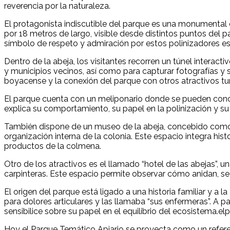
reverencia por la naturaleza.
El protagonista indiscutible del parque es una monumental 
por 18 metros de largo, visible desde distintos puntos del p
símbolo de respeto y admiración por estos polinizadores es
Dentro de la abeja, los visitantes recorren un túnel intera
y municipios vecinos, así como para capturar fotografías y 
boyacense y la conexión del parque con otros atractivos turí
El parque cuenta con un meliponario donde se pueden conoce
explica su comportamiento, su papel en la polinización y su 
También dispone de un museo de la abeja, concebido como un
organización interna de la colonia. Este espacio integra hist
productos de la colmena.
Otro de los atractivos es el llamado “hotel de las abejas”, 
carpinteras. Este espacio permite observar cómo anidan, se
El origen del parque está ligado a una historia familiar y a
para dolores articulares y las llamaba “sus enfermeras”. A pa
sensibilice sobre su papel en el equilibrio del ecosistema.
elp
Hoy el Parque Temático Apiario se proyecta como un referen