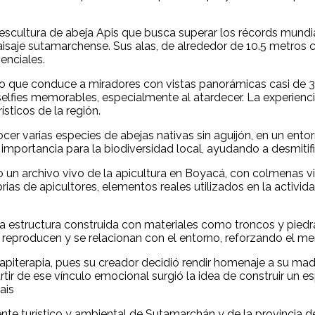
escultura de abeja Apis que busca superar los récords mundi
aisaje sutamarchense. Sus alas, de alrededor de 10.5 metros c
enciales.
ctivo que conduce a miradores con vistas panorámicas casi de 
selfies memorables, especialmente al atardecer. La experienc
sticos de la región.
r varias especies de abejas nativas sin aguijón, en un entor
importancia para la biodiversidad local, ayudando a desmitifi
 archivo vivo de la apicultura en Boyacá, con colmenas visi
orias de apicultores, elementos reales utilizados en la activi
una estructura construida con materiales como troncos y piedr
 reproducen y se relacionan con el entorno, reforzando el me
 la apiterapia, pues su creador decidió rendir homenaje a su m
rtir de ese vínculo emocional surgió la idea de construir un e
ais
te turístico y ambiental de Sutamarchán y de la provincia de