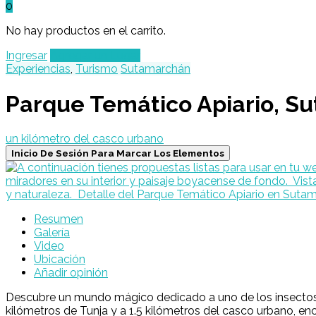
0
No hay productos en el carrito.
Ingresar
Agregar un Lugar
Experiencias
,
Turismo
Sutamarchán
Parque Temático Apiario, S
un kilómetro del casco urbano
Inicio De Sesión Para Marcar Los Elementos
Resumen
Galería
Video
Ubicación
Añadir opinión
Descubre un mundo mágico dedicado a uno de los insectos m
kilómetros de Tunja y a 1.5 kilómetros del casco urbano, en