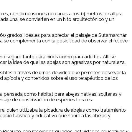
ales, con dimensiones cercanas a los 14 metros de altura
ada una, se convierten en un hito arquitectónico y un
360 grados, ideales para apreciar el paisaje de Sutamarchán
ia se complementa con la posibilidad de observar el relieve
no seguro tanto para niños como para adultos. Allí se
car la idea de que las abejas son agresivas por naturaleza.
bles a través de urnas de vidrio que permiten observar la
dad apícola y contenidos sobre el uso terapéutico de los
a, pensada como hábitat para abejas nativas, solitarias y
nsaje de conservación de especies locales.
adre, quien utilizaba la picadura de abejas como tratamiento
spacio turístico y educativo que honre a las abejas y
 Ricaurte, con recorridos guiados, actividades educativas y