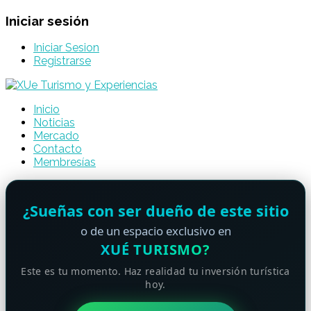
Iniciar sesión
Iniciar Sesion
Registrarse
Inicio
Noticias
Mercado
Contacto
Membresías
¿Sueñas con ser dueño de este sitio
o de un espacio exclusivo en
XUÉ TURISMO?
Este es tu momento. Haz realidad tu inversión turística
hoy.