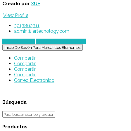
Creado por
XUÉ
View Profile
3013862311
admin@iartecnology.com
Enviar mensaje
Chatear por WhatsApp
Inicio De Sesión Para Marcar Los Elementos
Compartir
Compartir
Compartir
Compartir
Correo Electrónico
Búsqueda
Productos