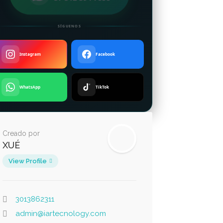
SÍGUENOS
Instagram
Facebook
WhatsApp
TikTok
Creado por
XUÉ
View Profile
3013862311
admin@iartecnology.com