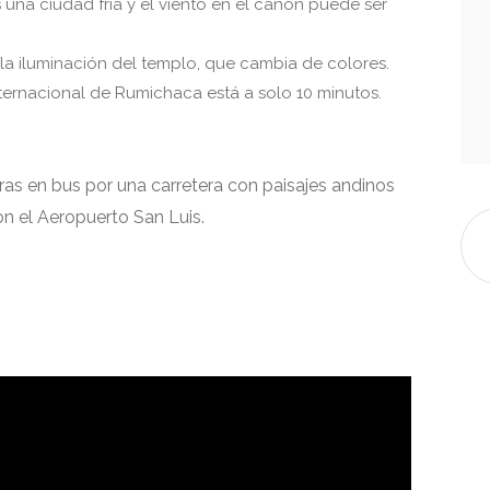
 una ciudad fría y el viento en el cañón puede ser
la iluminación del templo, que cambia de colores.
Internacional de Rumichaca está a solo 10 minutos.
s en bus por una carretera con paisajes andinos
on el Aeropuerto San Luis.