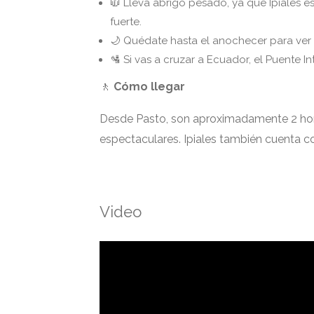
🧥 Lleva abrigo pesado, ya que Ipiales es
fuerte.
🌙 Quédate hasta el anochecer para ver 
🛂 Si vas a cruzar a Ecuador, el Puente 
🚶
Cómo llegar
Desde Pasto, son aproximadamente 2 hora
espectaculares. Ipiales también cuenta c
Video