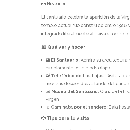
📜
Historia
El santuario celebra la aparición de la Vir
templo actual fue construido entre 1916 y
integrado literalmente al paisaje rocoso d
🏛️
Qué ver y hacer
🏰
El Santuario:
Admira su arquitectura 
directamente en la piedra (laja).
🚠
Teleférico de Las Lajas:
Disfruta de 
mientras desciendes al fondo del cañón.
🖼️
Museo del Santuario:
Conoce la histo
Virgen.
🚶
Caminata por el sendero:
Baja hasta
💡
Tips para tu visita