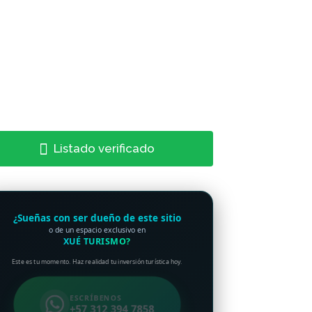
Listado verificado
¿Sueñas con ser dueño de este sitio
o de un espacio exclusivo en
XUÉ TURISMO?
Este es tu momento. Haz realidad tu inversión turística hoy.
ESCRÍBENOS
+57 312 394 7858