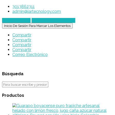
3013862311
admin@iartecnology.com
Enviar mensaje
Chatear por WhatsApp
Inicio De Sesión Para Marcar Los Elementos
Compartir
Compartir
Compartir
Compartir
Correo Electrónico
Búsqueda
Productos