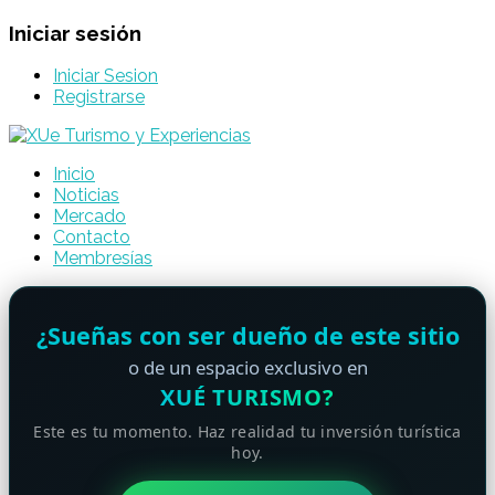
Iniciar sesión
Iniciar Sesion
Registrarse
Inicio
Noticias
Mercado
Contacto
Membresías
¿Sueñas con ser dueño de este sitio
o de un espacio exclusivo en
XUÉ TURISMO?
Este es tu momento. Haz realidad tu inversión turística
hoy.