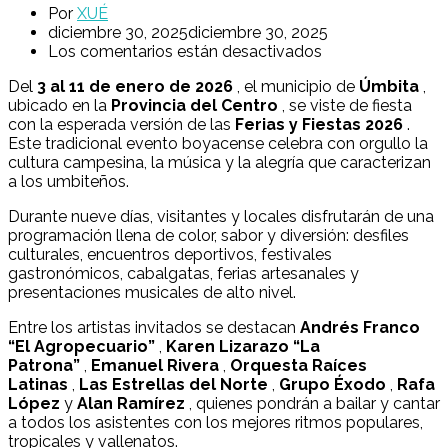
Por
XUÉ
diciembre 30, 2025
diciembre 30, 2025
Los comentarios están desactivados
Del
3 al 11 de enero de 2026
, el municipio de
Úmbita
,
ubicado en la
Provincia del Centro
, se viste de fiesta
con la esperada versión de las
Ferias y Fiestas 2026
.
Este tradicional evento boyacense celebra con orgullo la
cultura campesina, la música y la alegría que caracterizan
a los umbiteños.
Durante nueve días, visitantes y locales disfrutarán de una
programación llena de color, sabor y diversión: desfiles
culturales, encuentros deportivos, festivales
gastronómicos, cabalgatas, ferias artesanales y
presentaciones musicales de alto nivel.
Entre los artistas invitados se destacan
Andrés Franco
“El Agropecuario”
,
Karen Lizarazo “La
Patrona”
,
Emanuel Rivera
,
Orquesta Raíces
Latinas
,
Las Estrellas del Norte
,
Grupo Éxodo
,
Rafa
López
y
Alan Ramírez
, quienes pondrán a bailar y cantar
a todos los asistentes con los
mejores ritmos populares,
tropicales y vallenatos.