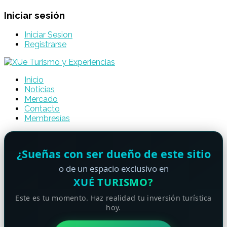
Iniciar sesión
Iniciar Sesion
Registrarse
Inicio
Noticias
Mercado
Contacto
Membresías
¿Sueñas con ser dueño de este sitio
o de un espacio exclusivo en
XUÉ TURISMO?
Este es tu momento. Haz realidad tu inversión turística
hoy.