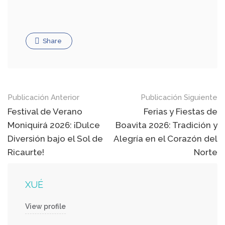
Share
Navegación
Publicación Anterior
Publicación Siguiente
de
Festival de Verano
Ferias y Fiestas de
Moniquirá 2026: ¡Dulce
Boavita 2026: Tradición y
publicaciones
Diversión bajo el Sol de
Alegría en el Corazón del
Ricaurte!
Norte
XUÉ
View profile